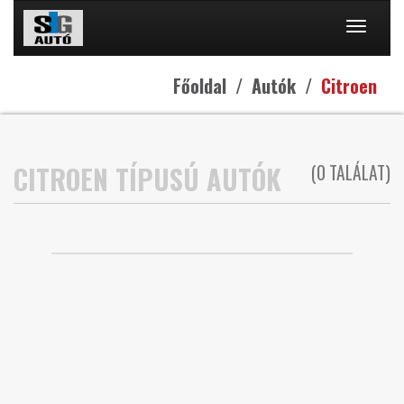
Toggle
naviga
Főoldal
Autók
Citroen
CITROEN TÍPUSÚ AUTÓK
(0 TALÁLAT)