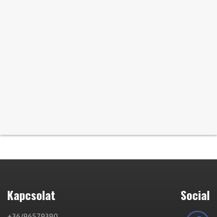
Kapcsolat
Social
+36/96579390