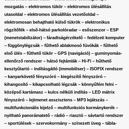
mozgatás – elektromos tükör – elektromos ülésállítás
utasoldal – elektromos ülésállítás vezetőoldal –
elektromosan behajtható külső tükrök – elektronikus
rögzítőfék – első-hátsó parkolóradar – esőszenzor – ESP
(menetstabilizátor) – fáradtságérzékelő – fedélzeti komputer
– függönylégzsák – fűthető ablakmosó fúvókák – fűthető
első ülés – fűthető tükör – GPS (navigáció) – guminyomás-
ellenőrző rendszer – hátsó fejtámlák – Hi-Fi – hűthető
kesztyűtartó – indításgátló (immobiliser) – ISOFIX rendszer
– kanyarkövető fényszóró – kiegészítő fényszóró –
kihangosító – kikapcsolható légzsák – könnyűfém felni –
középső kartámasz – kulcs nélküli indítás – LED mátrix
fényszóró – lejtmenet asszisztens – MP3 lejátszás –
multifunkcionális kijelző – multifunkciós kormánykerék –
nyitható panorámatető – rádió – riasztó – sávtartó rendszer
– sportülések – szervokormány – színezett üveg – tábla-