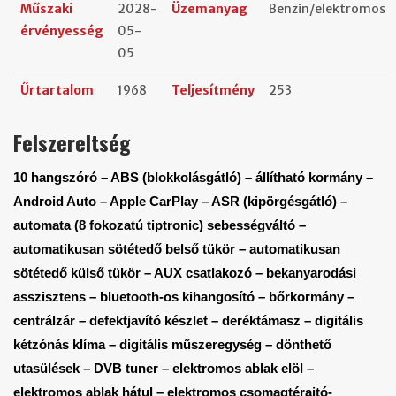
Műszaki
2028-
Üzemanyag
Benzin/elektromos
érvényesség
05-
05
Űrtartalom
1968
Teljesítmény
253
Felszereltség
10 hangszóró – ABS (blokkolásgátló) – állítható kormány –
Android Auto – Apple CarPlay – ASR (kipörgésgátló) –
automata (8 fokozatú tiptronic) sebességváltó –
automatikusan sötétedő belső tükör – automatikusan
sötétedő külső tükör – AUX csatlakozó – bekanyarodási
asszisztens – bluetooth-os kihangosító – bőrkormány –
centrálzár – defektjavító készlet – deréktámasz – digitális
kétzónás klíma – digitális műszeregység – dönthető
utasülések – DVB tuner – elektromos ablak elöl –
elektromos ablak hátul – elektromos csomagtérajtó-