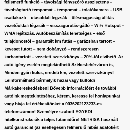
felismerő funkció – távolsági fényszóró asszisztens –
távolságtartó tempomat – tempomat – tolatókamera – USB
csatlakozó – utasoldali légzsák – ülésmagasság állítás –
vezetőoldali légzsák – visszagurulás-gátló – WiFi Hotspot –
WMA lejátszás. Autóbeszámítás lehetséges – első
tulajdonostól – garantált km futás – garázsban tartott –
keveset futott – nem dohányzó – rendszeresen
karbantartott – vezetett szervizkönyv – 20%-tól elvihető. Az
autó igény esetén megtekinthető Székesfehérváron is,
Minden gyári kulcs, eredeti km, vezetett szervizkönyv!
Leinformálható bármelyik hazai vagy külföldi
Márkakereskedésben! Bővebb információért és további
autóink megtekintéséhez, kérem, keresse fel honlapunkat
vagy hívja fel értékesítőnket a 0036202123233-es
telefonszámon! Személyre szabott EGYEDI
hitelkonstrukciók a teljes futamidőre! NETRISK használt
autó garancia! (az esetlegesen felmerülő hibás adatokért