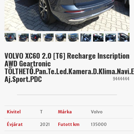
VOLVO XC60 2.0 [T6] Recharge Inscription
AWD Geartronic
TÖLTHETŐ.Pan.Te.Led.Kamera.D.Klima.Navi.
Aj.Sport.PDC
9444444
Kivitel
T
Márka
Volvo
Évjárat
2021
Futott km
135000